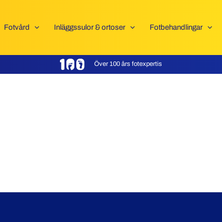
Fotvård
Inläggssulor & ortoser
Fotbehandlingar
Över 100 års fotexpertis