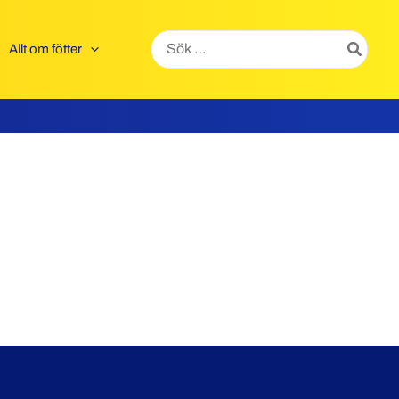
Search
Allt om fötter
for: