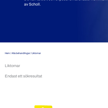
av Scholl.
Hem
/
Alla behandlingar
/ Liktornar
Liktornar
Endast ett sökresultat