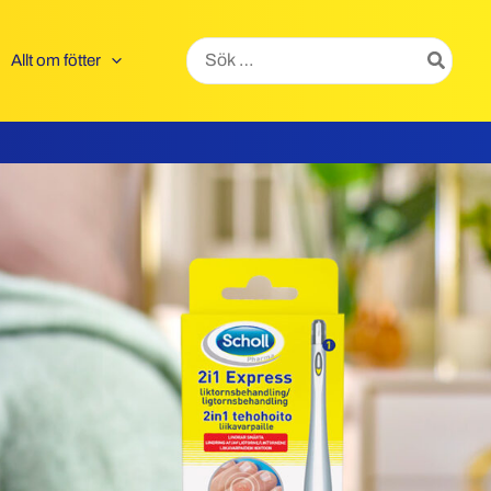
Search
Allt om fötter
for: