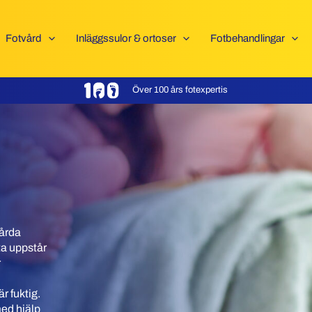
Fotvård
Inläggssulor & ortoser
Fotbehandlingar
Över 100 års fotexpertis
Hårda
ta uppstår
r
r fuktig.
ed hjälp