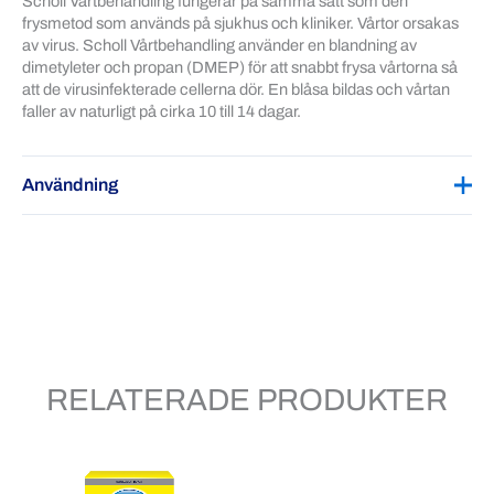
Scholl Vårtbehandling fungerar på samma sätt som den
frysmetod som används på sjukhus och kliniker. Vårtor orsakas
av virus. Scholl Vårtbehandling använder en blandning av
dimetyleter och propan (DMEP) för att snabbt frysa vårtorna så
att de virusinfekterade cellerna dör. En blåsa bildas och vårtan
faller av naturligt på cirka 10 till 14 dagar.
Användning
En enda behandling är vanligtvis tillräcklig för att eliminera vårtor,
men flera behandlingar kan vara nödvändiga för vårtor under
foten
RELATERADE PRODUKTER