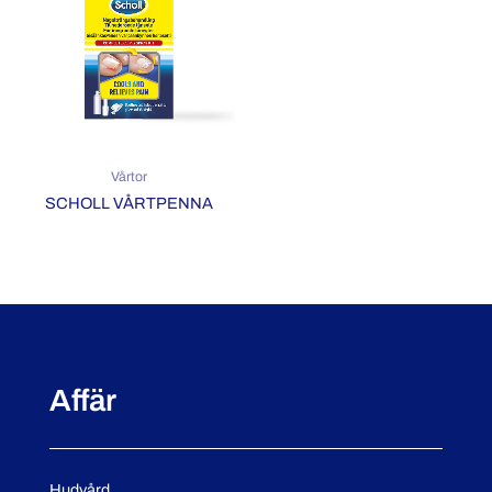
Vårtor
SCHOLL VÅRTPENNA
Affär
Hudvård