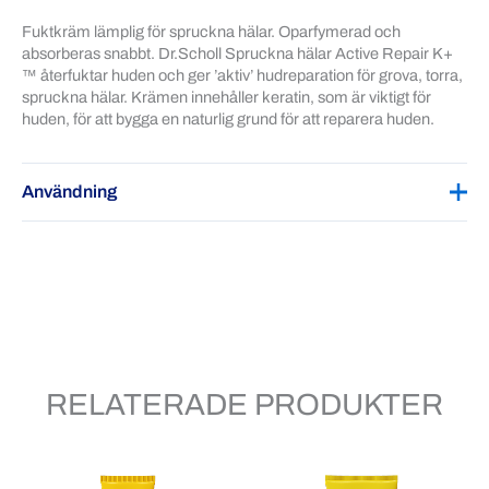
Fuktkräm lämplig för spruckna hälar. Oparfymerad och
absorberas snabbt. Dr.Scholl Spruckna hälar Active Repair K+
™ återfuktar huden och ger ’aktiv’ hudreparation för grova, torra,
spruckna hälar. Krämen innehåller keratin, som är viktigt för
huden, för att bygga en naturlig grund för att reparera huden.
Användning
Applicera två gånger dagligen på ren, torr hud. När huden är
återställd, fortsätt att använda vid behov för att upprätthålla det
friska tillståndet.
RELATERADE PRODUKTER